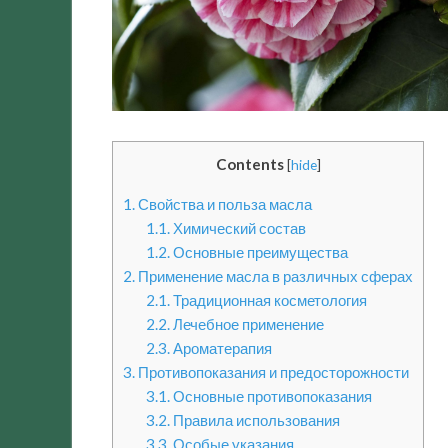
Contents
[
hide
]
1.
Свойства и польза масла
1.1.
Химический состав
1.2.
Основные преимущества
2.
Применение масла в различных сферах
2.1.
Традиционная косметология
2.2.
Лечебное применение
2.3.
Ароматерапия
3.
Противопоказания и предосторожности
3.1.
Основные противопоказания
3.2.
Правила использования
3.3.
Особые указания