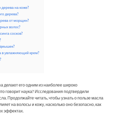
о дерева на коже?
ого дерева?
ерева от морщин?
ирных волос?
синга сосков?
?
одмышек?
а в увлажняющий крем?
?
а делают его одним из наиболее широко
что говорит наука? Исследования подтвердили
а. Продолжайте читать, чтобы узнать о пользе масла
влияет на волосы и кожу, насколько оно безопасно, как
ых эффектах.