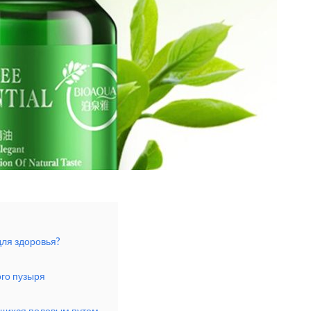
ля здоровья?
го пузыря
щихся половым путем