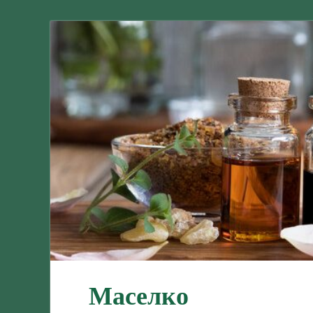
Маселко