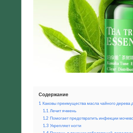
Содержание
1
Каковы преимущества масла чайного дерева д
1.1
Лечит ячмень
1.2
Помогает предотвратить инфекции мочево
1.3
Укрепляет ногти
1.4
Помощь в лечении заболеваний, передаю