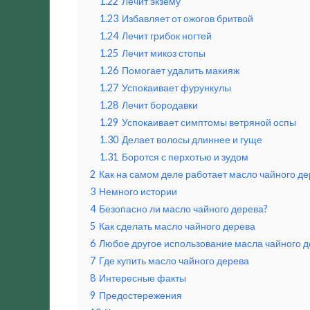
1.22
Лечит экзему
1.23
Избавляет от ожогов бритвой
1.24
Лечит грибок ногтей
1.25
Лечит микоз стопы
1.26
Помогает удалить макияж
1.27
Успокаивает фурункулы
1.28
Лечит бородавки
1.29
Успокаивает симптомы ветряной оспы
1.30
Делает волосы длиннее и гуще
1.31
Боротся с перхотью и зудом
2
Как на самом деле работает масло чайного де
3
Немного истории
4
Безопасно ли масло чайного дерева?
5
Как сделать масло чайного дерева
6
Любое другое использование масла чайного д
7
Где купить масло чайного дерева
8
Интересные факты
9
Предостережения