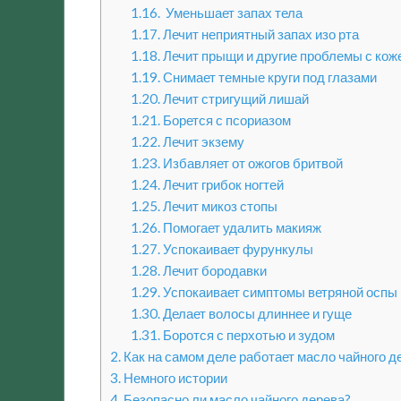
1.16.
Уменьшает запах тела
1.17.
Лечит неприятный запах изо рта
1.18.
Лечит прыщи и другие проблемы с кож
1.19.
Снимает темные круги под глазами
1.20.
Лечит стригущий лишай
1.21.
Борется с псориазом
1.22.
Лечит экзему
1.23.
Избавляет от ожогов бритвой
1.24.
Лечит грибок ногтей
1.25.
Лечит микоз стопы
1.26.
Помогает удалить макияж
1.27.
Успокаивает фурункулы
1.28.
Лечит бородавки
1.29.
Успокаивает симптомы ветряной оспы
1.30.
Делает волосы длиннее и гуще
1.31.
Боротся с перхотью и зудом
2.
Как на самом деле работает масло чайного д
3.
Немного истории
4.
Безопасно ли масло чайного дерева?