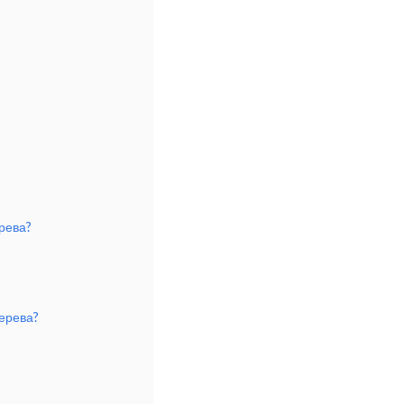
рева?
ерева?