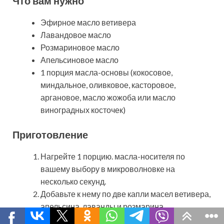
Что вам нужно
Эфирное масло ветивера
Лавандовое масло
Розмариновое масло
Апельсиновое масло
1 порция масла-основы (кокосовое,
миндальное, оливковое, касторовое,
аргановое, масло жожоба или масло
виноградных косточек)
Приготовление
Нагрейте 1 порцию. масла-носителя по
вашему выбору в микроволновке на
несколько секунд.
Добавьте к нему по две капли масел ветивера,
апельсина, лаванды и розмарина.
Хорошо смешайте эти масла и постепенно