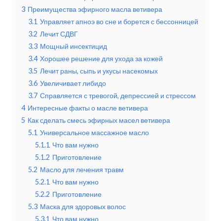
3
Преимущества эфирного масла ветивера
3.1
Управляет апноэ во сне и борется с бессонницей
3.2
Лечит СДВГ
3.3
Мощный инсектицид
3.4
Хорошее решение для ухода за кожей
3.5
Лечит раны, сыпь и укусы насекомых
3.6
Увеличивает либидо
3.7
Справляется с тревогой, депрессией и стрессом
4
Интересные факты о масле ветивера
5
Как сделать смесь эфирных масел ветивера
5.1
Универсальное массажное масло
5.1.1
Что вам нужно
5.1.2
Приготовление
5.2
Масло для лечения травм
5.2.1
Что вам нужно
5.2.2
Приготовление
5.3
Маска для здоровых волос
5.3.1
Что вам нужно