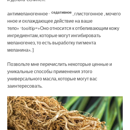
,
седативное
антимеланогенное
, глистогонное , мочего
нное и охлаждающее действие на ваше
.
тело»
tooltip=»Оно относится к отбеливающим кожу
ингредиентам, которые могут ингибировать
меланогенез, то есть выработку пигмента
меланина». ]
Позвольте мне перечислить некоторые ценные и
уникальные способы применения этого
универсального масла, которые могут вас
заинтересовать.