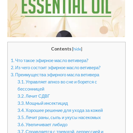
Contents
[
hide
]
1.
Что такое эфирное масло ветивера?
2.
Из чего состоит эфирное масло ветивера?
3.
Преимущества эфирного масла ветивера
3.1.
Управляет апноэ во сне и борется с
бессонницей
3.2.
Лечит СДВГ
3.3.
Мощный инсектицид
3.4.
Хорошее решение для ухода за кожей
3.5.
Лечит раны, сыпь и укусы насекомых
3.6.
Увеличивает либидо
3.7.
Справляется с тревогой, депрессией и