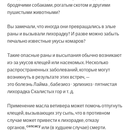
бродячими собаками, рогатым скотом и другими
пушистыми животными?
Вы замечали, что иногда они превращались в злые
раны и вызывали лихорадку? И разве можно забыть
печально известные укусы комаров?
Такие опасные раны и высыпания обычно возникают
из-за укусов клещей или насекомых. Несколько
распространенных заболеваний, которые могут
возникнуть в результате этих встреч, —
,
,
это болезнь Лайма , бабезиоз
эрлихиоз
пятнистая
лихорадка Скалистых гор и т. д.
Применение масла ветивера может помочь отпугнуть
клещей, вызывающих эту сыпь, что в противном
случае может привести к лихорадке, отказу
сепсису
органов,
или (в худшем случае) смерти.