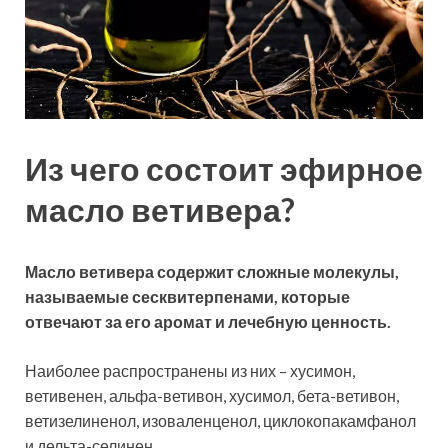
Из чего состоит эфирное
масло ветивера?
Масло ветивера содержит сложные молекулы,
называемые сесквитерпенами, которые
отвечают за его аромат и лечебную ценность.
Наиболее распространены из них – хусимон,
ветивенен, альфа-ветивон, хусимол, бета-ветивон,
ветизелиненол, изоваленценол, циклокопакамфанол
и дельта-селинен.