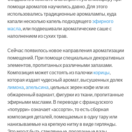
помощи ароматов научились давно. Для этого
использовались традиционные аромалампы, куда
капали несколько капель подходящего
эфирного
масла
, или подвешивали ароматические саше с
наполнением из сухих трав.
Сейчас появилось новое направления ароматизации
помещений. При помощи специальных декоративных
элементов, пропитанных различными запахами.
Композиция может состоять из палочки
корицы
,
которая издает чудесный аромат, высушенных долек
лимона
,
апельсина
, цельных зерен кофе или их
обжаренный вариант, фигурки из ткани, пропитанные
эфирными маслами. В переводе с французского
«попурри» означает «ассорти», то есть сборная
композиция деталей, помещаемых в одну тару или
нанизываемые на крепкую нитку в виде гирлянды.
Это могут быть стеклянные, прозрачные вазы,