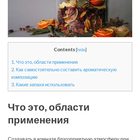
Contents
[
hide
]
1.
Что это, области применения
2.
Как самостоятельно составить ароматическую
композицию
3.
Какие запахи использовать
Что это, области
применения
Создавать в комнате благоприятную атмосферу при