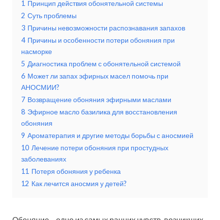
1
Принцип действия обонятельной системы
2
Суть проблемы
3
Причины невозможности распознавания запахов
4
Причины и особенности потери обоняния при
насморке
5
Диагностика проблем с обонятельной системой
6
Может ли запах эфирных масел помочь при
АНОСМИИ?
7
Возвращение обоняния эфирными маслами
8
Эфирное масло базилика для восстановления
обоняния
9
Ароматерапия и другие методы борьбы с аносмией
10
Лечение потери обоняния при простудных
заболеваниях
11
Потеря обоняния у ребенка
12
Как лечится аносмия у детей?
Обоняние – одно из самых ранних чувств, возникших