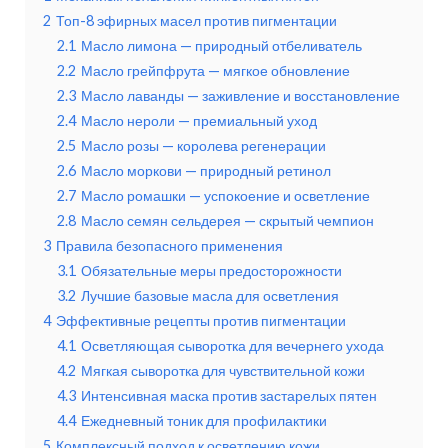
2
Топ-8 эфирных масел против пигментации
2.1
Масло лимона — природный отбеливатель
2.2
Масло грейпфрута — мягкое обновление
2.3
Масло лаванды — заживление и восстановление
2.4
Масло нероли — премиальный уход
2.5
Масло розы — королева регенерации
2.6
Масло моркови — природный ретинол
2.7
Масло ромашки — успокоение и осветление
2.8
Масло семян сельдерея — скрытый чемпион
3
Правила безопасного применения
3.1
Обязательные меры предосторожности
3.2
Лучшие базовые масла для осветления
4
Эффективные рецепты против пигментации
4.1
Осветляющая сыворотка для вечернего ухода
4.2
Мягкая сыворотка для чувствительной кожи
4.3
Интенсивная маска против застарелых пятен
4.4
Ежедневный тоник для профилактики
5
Комплексный подход к осветлению кожи