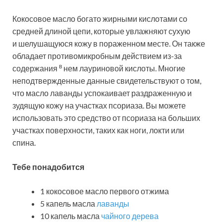
Кокосовое масло богато жирными кислотами со
средней длиной цепи, которые увлажняют сухую
и шелушащуюся кожу в пораженном месте. Он также
обладает противомикробным действием из-за
в
содержания
нем лауриновой кислоты
. Многие
неподтвержденные данные свидетельствуют о том,
что масло лаванды успокаивает раздраженную и
зудящую кожу на участках псориаза. Вы можете
использовать это средство от псориаза на больших
участках поверхности, таких как ноги, локти или
спина.
Тебе понадобится
1 кокосовое масло первого отжима
5 капель масла
лаванды
10 капель масла
чайного дерева