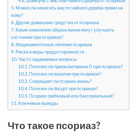
4.6.
Шампунь с маслом чайного дерева от псориаза
5.
Можно ли наносить масло чайного дерева прямо на
кожу?
6.
Другие домашние средства от псориаза
7.
Какие изменения образа жизни могут улучшить
состояние при псориазе?
8.
Медикаментозное лечение псориаза
9.
Риски и меры предосторожности
10.
Часто задаваемые вопросы
10.1.
Полезен ли прием витамина D при псориазе?
10.2.
Полезен ли вазелин при псориазе?
10.3.
Сокращает ли псориаз жизнь?
10.4.
Полезен ли йогурт при псориазе?
10.5.
Псориаз грибковый или бактериальный?
11.
Ключевые выводы
Что такое псориаз?