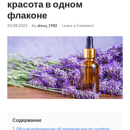
красота в одном
флаконе
20.08.2023
-
by
alexa_1982
-
Leave a Comment
Содержание
1
Общая информация об эфирном масле шалфея