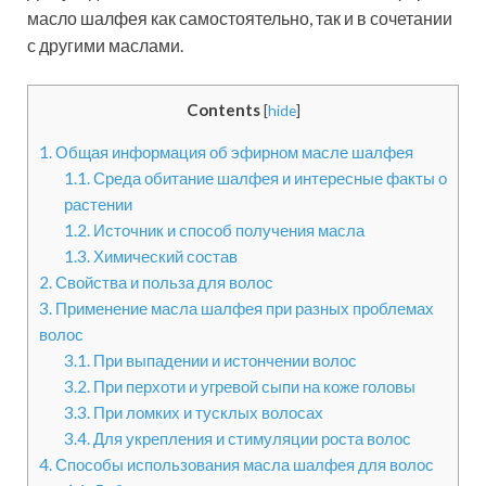
масло шалфея как самостоятельно, так и в сочетании
с другими маслами.
Contents
[
hide
]
1.
Общая информация об эфирном масле шалфея
1.1.
Среда обитание шалфея и интересные факты о
растении
1.2.
Источник и способ получения масла
1.3.
Химический состав
2.
Свойства и польза для волос
3.
Применение масла шалфея при разных проблемах
волос
3.1.
При выпадении и истончении волос
3.2.
При перхоти и угревой сыпи на коже головы
3.3.
При ломких и тусклых волосах
3.4.
Для укрепления и стимуляции роста волос
4.
Способы использования масла шалфея для волос