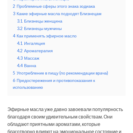
2
Проблемные сферы этого знака зодиака
3
Какие эфирные масла подходят Близнецам
3.1
Близнецы женщина
3.2
Близнецы мужчины
4
Как применять эфирное масло
4.1
Ингаляция
4.2
Ароматерапия
4.3
Массаж
4.4
Ванна
5
Употребление в пищу (по рекомендации врача)
6
Предостережения и противопоказания к
использованию
Эфирные масла уже давно завоевали популярность
благодаря своим удивительным свойствам. Они
обладают приятными ароматами, которые
благотворно влияют на эмоциональное состояние и