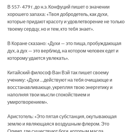
В 557- 479 г. до н.э. Конфуций пишет о значении
хорошего запаха: «Твоя добродетель, как духи,
которые придают красоту и удовлетворение не только
твоему сердцу, но и тем, кто тебя знает».
В Коране сказано: «Духи — это пища, пробуждающая
дух, а дух — это верблюд, на котором человек едет и
которому удается увлекать».
Китайский философ Ван Вэй так пишет своему
ученику: «Духи …действуют на тебя очищающе и
восстанавливающе, укрепляя твою энергетику и
наполняя твои мысли спокойствием и
умиротворением».
Аристотель: «Это пятая субстанция, окутывающая
землю и являющаяся воздушным флером. Это
Олимп, где существуют боги, которым масла