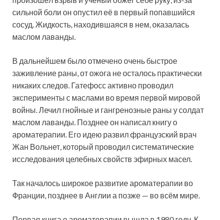
сильной боли он опустил её в первый попавшийся
сосуд. Жидкость, находившаяся в нем, оказалась
маслом лаванды.
В дальнейшем было отмечено очень быстрое
заживление раны, от ожога не осталось практически
никаких следов. Гатефосс активно проводил
эксперименты с маслами во время первой мировой
войны. Лечил гнойные и гангренозные раны у солдат
маслом лаванды. Позднее он написал книгу о
ароматерапии. Его идею развил французский врач
Жан Вольнет, который проводил систематические
исследования целебных свойств эфирных масел.
Так началось широкое развитие ароматерапии во
Франции, позднее в Англии а позже — во всём мире.
Первая книга о ароматерапии вышла в 1980 году. К