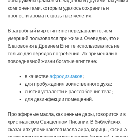
обнаружены флаконы с ладаном и другими пахучими
компонентами, которым удалось сохранить и
пронести аромат сквозь тысячелетия.
В загробный мир египтяне передавали то, чем
умерший пользовался при жизни. Очевидно, что и
благовония в Древнем Египте использовались не
только для обрядов погребения. Их применяли в
повседневной жизни богатые египтяне:
в качестве
афродизиаков
;
для пробуждения воинственного духа;
снятия усталости и расслабления тела;
для дезинфекции помещений.
Про эфирные масла, как ценные дары, говорится и в
христианском Священном Писании. В библейских
сказаниях упоминаются масла аира, корицы, касии, а
также ароматические смолы: мирра (смирна) и ладан