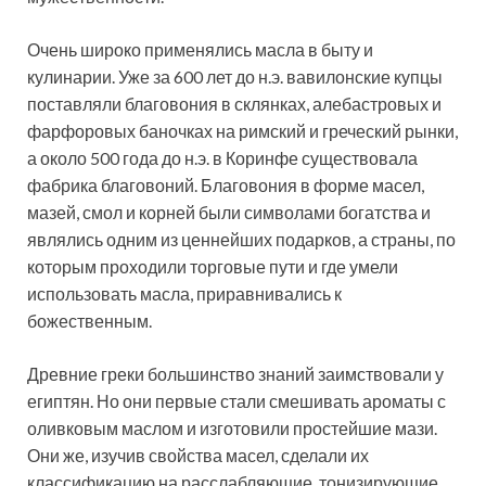
Очень широко применялись масла в быту и
кулинарии. Уже за 600 лет до н.э. вавилонские купцы
поставляли благовония в склянках, алебастровых и
фарфоровых баночках на римский и греческий рынки,
а около 500 года до н.э. в Коринфе существовала
фабрика благовоний. Благовония в форме масел,
мазей, смол и корней были символами богатства и
являлись одним из ценнейших подарков, а страны, по
которым проходили торговые пути и где умели
использовать масла, приравнивались к
божественным.
Древние греки большинство знаний заимствовали у
египтян. Но они первые стали смешивать ароматы с
оливковым маслом и изготовили простейшие мази.
Они же, изучив свойства масел, сделали их
классификацию на расслабляющие, тонизирующие,